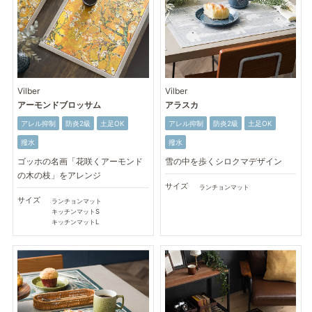
Vilber
Vilber
アーモンドブロッサム
アラスカ
アレル抑制
防炎2級
土足OK
アレル抑制
防炎2級
土足OK
撥水
撥水
ゴッホの名画「花咲くアーモンド
雪の中を歩くシロクマデザイン
の木の枝」をアレンジ
サイズ
ランチョンマット
サイズ
ランチョンマット
キッチンマットS
キッチンマットL