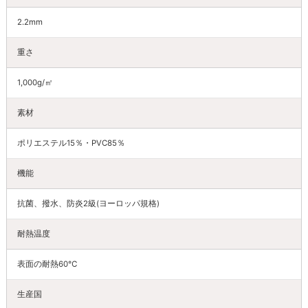
2.2mm
重さ
1,000g/㎡
素材
ポリエステル15％・PVC85％
機能
抗菌、撥水、防炎2級(ヨーロッパ規格)
耐熱温度
表面の耐熱60℃
生産国