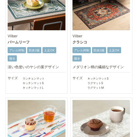
Vilber
Vilber
パームリーフ
クラシコ
アレル抑制
防炎2級
土足OK
アレル抑制
防炎2級
土足OK
撥水
撥水
淡い色使いのヤシの葉デザイン
メダリオン柄の繊細なデザイン
サイズ
サイズ
ランチョンマット
キッチンマットS
キッチンマットS
ラグマットS
キッチンマットL
ラグマットM