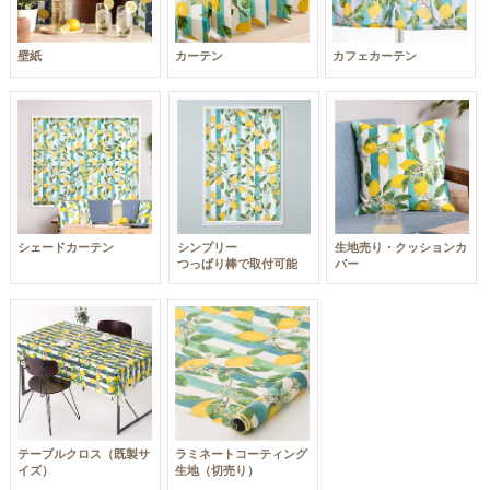
カーテン
カフェカーテン
壁紙
シェードカーテン
シンプリー
生地売り・クッションカ
つっぱり棒で取付可能
バー
テーブルクロス（既製サ
ラミネートコーティング
イズ）
生地（切売り）