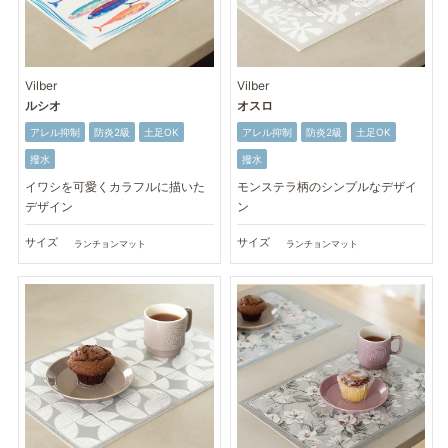
Vilber
Vilber
ルシオ
オスロ
アレル抑制
防炎2級
土足OK
アレル抑制
防炎2級
土足OK
撥水
撥水
イワシを可愛くカラフルに描いた
モンステラ柄のシンプルなデザイ
デザイン
ン
サイズ
サイズ
ランチョンマット
ランチョンマット