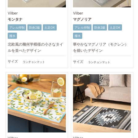
Vilber
Vilber
モンタナ
マグノリア
アレル抑制
防炎2級
土足OK
アレル抑制
防炎2級
土足OK
撥水
撥水
北欧風の幾何学模様の小さなタイ
華やかなマグノリア（モクレン）
ルを並べたデザイン
を描いたデザイン
サイズ
サイズ
ランチョンマット
ランチョンマット