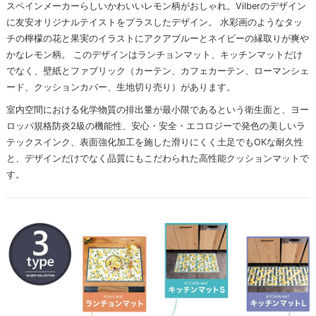
スペインメーカーらしいかわいいレモン柄がおしゃれ。Vilberのデザイン
に友安オリジナルテイストをプラスしたデザイン。 水彩画のようなタッ
チの檸檬の花と果実のイラストにアクアブルーとネイビーの縁取りが爽や
かなレモン柄。 このデザインはランチョンマット、キッチンマットだけ
でなく、壁紙とファブリック（カーテン、カフェカーテン、ローマンシェ
ード、クッションカバー、生地切り売り）があります。
室内空間における化学物質の排出量が最小限であるという衛生面と、ヨー
ロッパ規格防炎2級の機能性、安心・安全・エコロジーで発色の美しいラ
テックスインク、表面強化加工を施した滑りにくく土足でもOKな耐久性
と、デザインだけでなく品質にもこだわられた高性能クッションマットで
す。