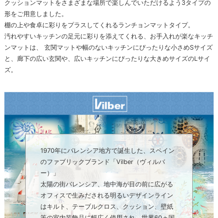
クッションマットをさまざまな場所で楽しんでいただけるよう3タイプの
形をご用意しました。
棚の上や食卓に彩りをプラスしてくれるランチョンマットタイプ。
汚れやすいキッチンの足元に彩りを添えてくれる、お手入れが楽なキッチ
ンマットは、 玄関マットや幅のないキッチンにぴったりな小さめSサイズ
と、廊下の広い玄関や、広いキッチンにぴったりな大きめサイズのLサイ
ズ。
1970年にバレンシア地方で誕生した、スペイン
のファブリックブランド「Vilber（ヴィルバ
ー）」
太陽の街バレンシア、地中海が目の前に広がる
オフィスで生みだされる明るいデザインライン
はキルト、テーブルクロス、クッション、壁紙
等の室内装飾品に幅広く使用され、世界60ヵ国