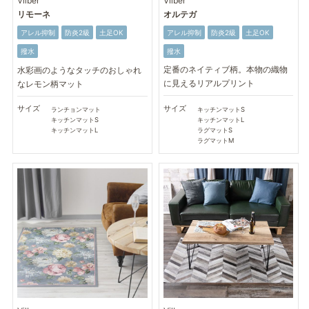
Vilber
Vilber
オルテガ
リモーネ
アレル抑制
防炎2級
土足OK
アレル抑制
防炎2級
土足OK
撥水
撥水
定番のネイティブ柄。本物の織物
水彩画のようなタッチのおしゃれ
に見えるリアルプリント
なレモン柄マット
サイズ
サイズ
キッチンマットS
ランチョンマット
キッチンマットL
キッチンマットS
ラグマットS
キッチンマットL
ラグマットM