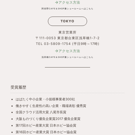
アクセス方法
阿倍野CAFE＆SHOP兼ショールームへはこちら
TOKYO
東京営業所
〒111-0053 東京都台東区浅草橋1-7-2
TEL 03-5809-1754 (平日9時～17時)
アクセス方法
浅草橋CAFE＆SHOP兼ショールームへはこちら
受賞履歴
はばたく中小企業・小規模事業者300社
働きやすく生産性の高い企業・職場表彰 優秀賞
全国クラウド活用大賞 八尾市長賞
大阪ものづくり優良企業賞2017 優良企業賞
第17回ホビー産業大賞 日本ホビー協会賞
第16回ホビー産業大賞 日本ホビー協会賞