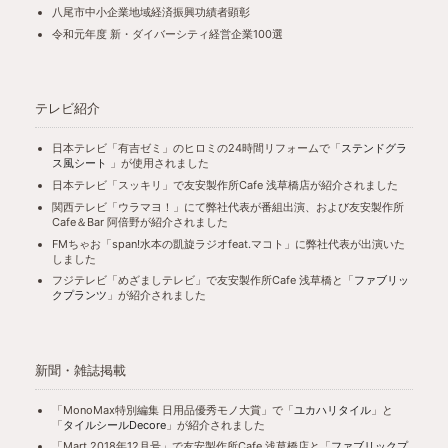
八尾市中小企業地域経済振興功績者顕彰
令和元年度 新・ダイバーシティ経営企業100選
テレビ紹介
日本テレビ「有吉ゼミ」のヒロミの24時間リフォームで「
ステンドグラ
ス風シート
」が使用されました
日本テレビ「スッキリ」で友安製作所Cafe 浅草橋店が紹介されました
関西テレビ「ウラマヨ！」にて弊社代表が番組出演、および友安製作所
Cafe＆Bar 阿倍野が紹介されました
FMちゃお「span!水本の凱旋ラジオfeat.マコト」に弊社代表が出演いた
しました
フジテレビ「めざましテレビ」で友安製作所Cafe 浅草橋と「
ファブリッ
クプランツ
」が紹介されました
新聞・雑誌掲載
「MonoMax特別編集 日用品優秀モノ大賞」で「
ユカハリタイル
」と
「
タイルシールDecore
」が紹介されました
「Mart 2018年12月号」で友安製作所Cafe 浅草橋店と「
ファブリックプ