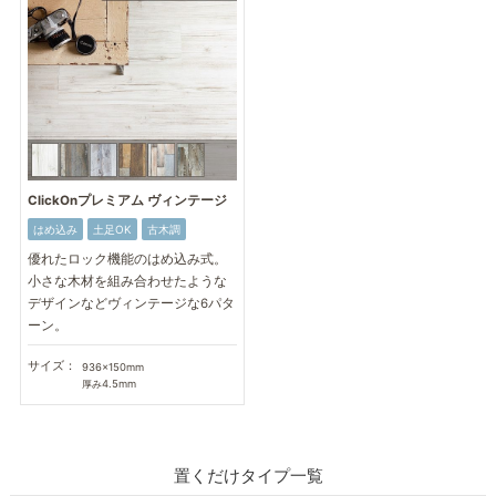
ClickOnプレミアム ヴィンテージ
はめ込み
土足OK
古木調
優れたロック機能のはめ込み式。
小さな木材を組み合わせたような
デザインなどヴィンテージな6パタ
ーン。
サイズ：
936×150mm
厚み4.5mm
置くだけタイプ一覧