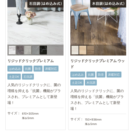
リジッドクリックプレミアム
リジッドクリックプレミアム ウッ
ド
はめ込み
抗菌
防音
床暖対応
はめ込み
抗菌
防音
床暖対応
土足OK
石目調
土足OK
木目調
人気のリジッドクリックに、菌の
増殖を抑える「抗菌」機能がプラ
人気のリジッドクリックに、菌の
スされ、プレミアムとして新登
増殖を抑える「抗菌」機能がプラ
場！
スされ、プレミアムとして新登
場！
サイズ：
610×305mm
厚み5mm
サイズ：
150×936mm
厚み5mm