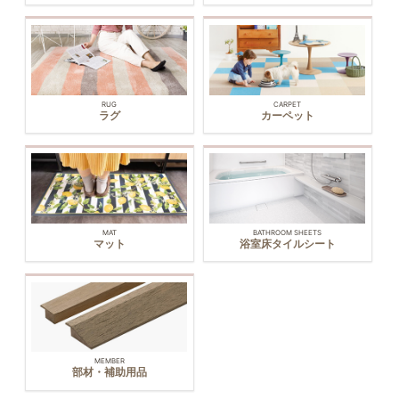
RUG
CARPET
ラグ
カーペット
MAT
BATHROOM SHEETS
マット
浴室床タイルシート
MEMBER
部材・補助用品