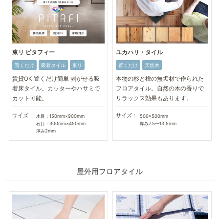
東リ ピタフィー
ユカハリ・タイル
置くだけ
吸着タイル
東リ
置くだけ
天然木
賃貸OK 置くだけ簡単 剥がせる吸
本物の杉と檜の無垢材で作られた
着床タイル。カッターやハサミで
フロアタイル。自然の木の香りで
カット可能。
リラックス効果もあります。
サイズ：
サイズ：
木目：150mm×900mm
500×500mm
石目：300mm×450mm
厚み7.5〜13.5mm
厚み2mm
屋外用フロアタイル