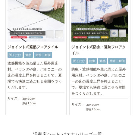
ジョイント式遮熱フロアタイル
ジョイント式防虫・遮熱フロアタ
イル
置くだけ
遮熱
防水・耐候
置くだけ
防虫
遮熱
防水・耐候
遮熱機能を兼ね備えた屋外用床
材。ベランダや庭、バルコニーの
防虫・遮熱機能を兼ね備えた屋外
床の温度上昇を抑えることで、夏
用床材。ベランダや庭、バルコニ
場でも快適に過ごせる空間をつく
ーの床の温度上昇を抑えること
りだします。
で、夏場でも快適に過ごせる空間
をつくりだします。
サイズ：
30×30cm
厚み1.3cm
サイズ：
30×30cm
厚み1.3cm
浴室床シート バスナシリーズ一覧