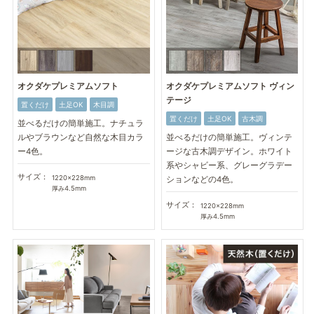
オクダケプレミアムソフト
オクダケプレミアムソフト ヴィン
テージ
置くだけ
土足OK
木目調
置くだけ
土足OK
古木調
並べるだけの簡単施工。ナチュラ
ルやブラウンなど自然な木目カラ
並べるだけの簡単施工。ヴィンテ
ー4色。
ージな古木調デザイン。ホワイト
系やシャビー系、グレーグラデー
サイズ：
1220×228mm
ションなどの4色。
厚み4.5mm
サイズ：
1220×228mm
厚み4.5mm