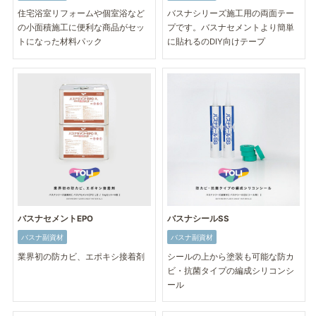
住宅浴室リフォームや個室浴など
バスナシリーズ施工用の両面テー
の小面積施工に便利な商品がセッ
プです。バスナセメントより簡単
トになった材料パック
に貼れるのDIY向けテープ
バスナセメントEPO
バスナシールSS
バスナ副資材
バスナ副資材
業界初の防カビ、エポキシ接着剤
シールの上から塗装も可能な防カ
ビ・抗菌タイプの編成シリコンシ
ール