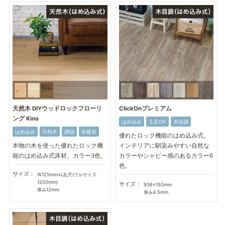
天然木 DIYウッドロックフローリ
ClickOnプレミアム
ング Kino
はめ込み
土足OK
木目調
はめ込み
天然木
調湿
床暖房
優れたロック機能のはめ込み式。
本物の木を使った優れたロック機
インテリアに馴染みやすい自然な
能のはめ込み式床材。カラー3色。
カラーやシャビー感のあるカラー6
色。
サイズ：
W125mm×L乱尺(フルサイズ
1200mm)
サイズ：
936×150mm
厚み12mm
厚み4.5mm