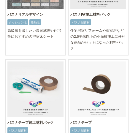
バスナリアルデザイン
バスナFA施工材料パック
クッション性
断熱性
バスナ副資材
高級感を出したい温泉施設や住宅
住宅浴室リフォームや個室浴など
等におすすめの浴室床シート
の2.5平米以下の小面積施工に便利
な商品がセットになった材料パッ
ク
バスナテープ施工材料パック
バスナテープ
バスナ副資材
バスナ副資材