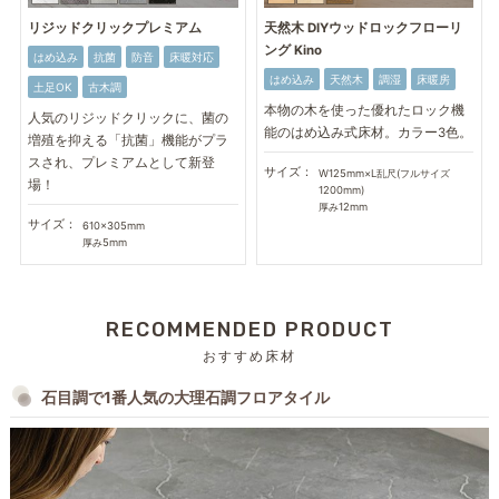
リジッドクリックプレミアム
天然木 DIYウッドロックフローリ
ング Kino
はめ込み
抗菌
防音
床暖対応
はめ込み
天然木
調湿
床暖房
土足OK
古木調
本物の木を使った優れたロック機
人気のリジッドクリックに、菌の
能のはめ込み式床材。カラー3色。
増殖を抑える「抗菌」機能がプラ
スされ、プレミアムとして新登
サイズ：
W125mm×L乱尺(フルサイズ
場！
1200mm)
厚み12mm
サイズ：
610×305mm
厚み5mm
RECOMMENDED PRODUCT
おすすめ床材
石目調で1番人気の大理石調フロアタイル