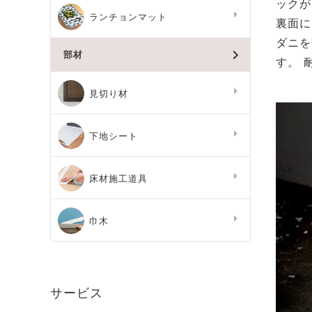
ックが
ランチョンマット
裏面に
ダニを
部材
す。 
見切り材
下地シート
床材施工道具
巾木
サービス