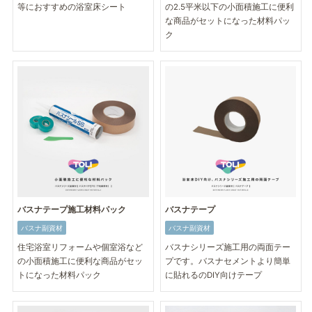
等におすすめの浴室床シート
の2.5平米以下の小面積施工に便利
な商品がセットになった材料パッ
ク
バスナテープ施工材料パック
バスナテープ
バスナ副資材
バスナ副資材
住宅浴室リフォームや個室浴など
バスナシリーズ施工用の両面テー
の小面積施工に便利な商品がセッ
プです。バスナセメントより簡単
トになった材料パック
に貼れるのDIY向けテープ