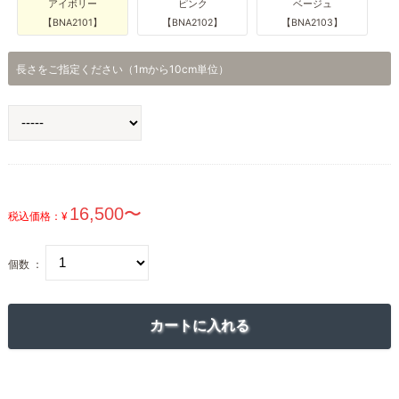
アイボリー
ピンク
ベージュ
【BNA2101】
【BNA2102】
【BNA2103】
長さをご指定ください（1mから10cm単位）
税込価格：¥
個数 ：