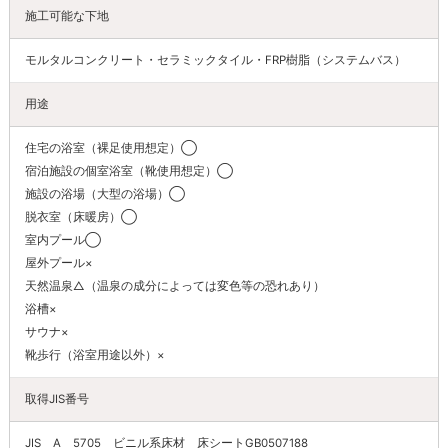
施工可能な下地
モルタルコンクリート・セラミックタイル・FRP樹脂（システムバス）
用途
住宅の浴室（裸足使用想定）◯
宿泊施設の個室浴室（靴使用想定）◯
施設の浴場（大型の浴場）◯
脱衣室（床暖房）◯
室内プール◯
屋外プール×
天然温泉△（温泉の成分によっては変色等の恐れあり）
浴槽×
サウナ×
靴歩行（浴室用途以外）×
取得JIS番号
JIS A 5705 ビニル系床材 床シートGB0507188