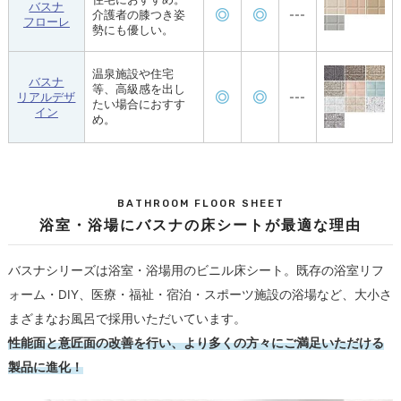
バスナ
介護者の膝つき姿
---
フローレ
勢にも優しい。
温泉施設や住宅
バスナ
等、高級感を出し
リアルデザ
---
たい場合におすす
イン
め。
BATHROOM FLOOR SHEET
浴室・浴場にバスナの床シートが最適な理由
バスナシリーズは浴室・浴場用のビニル床シート。既存の浴室リフ
ォーム・DIY、医療・福祉・宿泊・スポーツ施設の浴場など、大小さ
まざまなお風呂で採用いただいています。
性能面と意匠面の改善を行い、より多くの方々にご満足いただける
製品に進化！