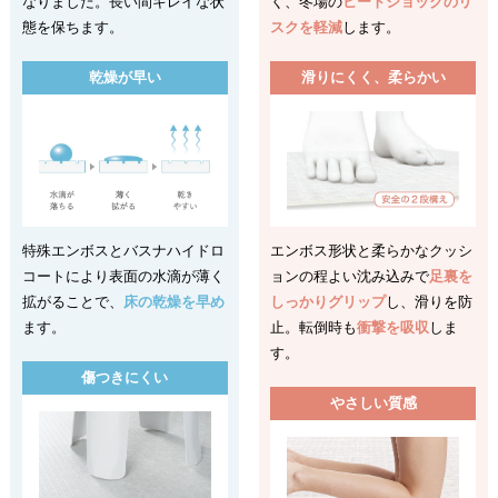
なりました。長い間キレイな状
く、冬場の
ヒートショックのリ
態を保ちます。
スクを軽減
します。
乾燥が早い
滑りにくく、柔らかい
特殊エンボスとバスナハイドロ
エンボス形状と柔らかなクッシ
コートにより表面の水滴が薄く
ョンの程よい沈み込みで
足裏を
拡がることで、
床の乾燥を早め
しっかりグリップ
し、滑りを防
ます。
止。転倒時も
衝撃を吸収
しま
す。
傷つきにくい
やさしい質感