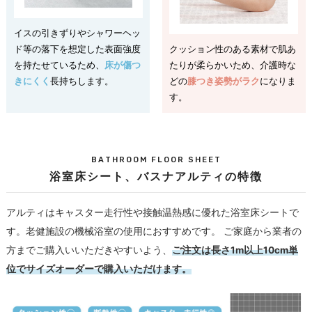
イスの引きずりやシャワーヘッ
ド等の落下を想定した表面強度
クッション性のある素材で肌あ
を持たせているため、
床が傷つ
たりが柔らかいため、介護時な
きにくく
長持ちします。
どの
膝つき姿勢がラク
になりま
す。
BATHROOM FLOOR SHEET
浴室床シート、バスナアルティの特徴
アルティはキャスター走行性や接触温熱感に優れた浴室床シートで
す。老健施設の機械浴室の使用におすすめです。 ご家庭から業者の
方までご購入いいただきやすいよう、
ご注文は長さ1m以上10cm単
位でサイズオーダーで購入いただけます。