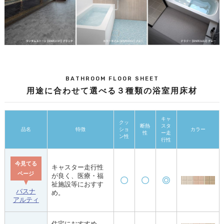
BATHROOM FLOOR SHEET
用途に合わせて選べる３種類の浴室用床材
キャ
クッ
断熱
スタ
品名
特徴
ショ
カラー
性
ー走
ン性
行性
今見てる
キャスター走行性
ページ
が良く、医療・福
祉施設等におすす
バスナ
め。
アルティ
住宅におすすめ。