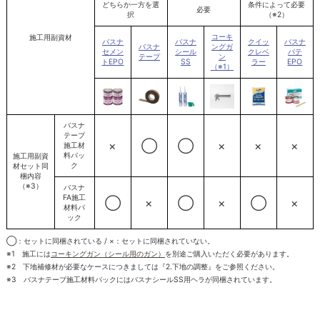
どちらか一方を選
条件によって必要
必要
択
（※2）
コーキ
施工用副資材
バスナ
バスナ
クイッ
バスナ
バスナ
ングガ
セメン
シール
クレベ
パテ
テープ
ン
トEPO
SS
ラー
EPO
（※1）
バスナ
テープ
×
◯
◯
×
×
×
施工材
料パッ
施工用副資
ク
材セット同
梱内容
（※3）
バスナ
FA施工
◯
×
◯
×
◯
×
材料パ
ック
◯：セットに同梱されている / ×：セットに同梱されていない。
※1 施工には
コーキングガン（シール用のガン）
を別途ご購入いただく必要があります。
※2 下地補修材が必要なケースにつきましては『2.下地の調整』をご参照ください。
※3 バスナテープ施工材料パックにはバスナシールSS用ヘラが同梱されています。