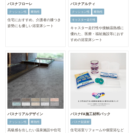
バスナフローレ
バスナアルティ
クッション性
断熱性
クッション性
断熱性
住宅におすすめ。介護者の膝つき
キャスター走行性
姿勢にも優しい浴室床シート
キャスター走行性や接触温熱感に
優れた、医療・福祉施設等におす
すめの浴室床シート
バスナリアルデザイン
バスナFA施工材料パック
クッション性
断熱性
バスナ副資材
高級感を出したい温泉施設や住宅
住宅浴室リフォームや個室浴など