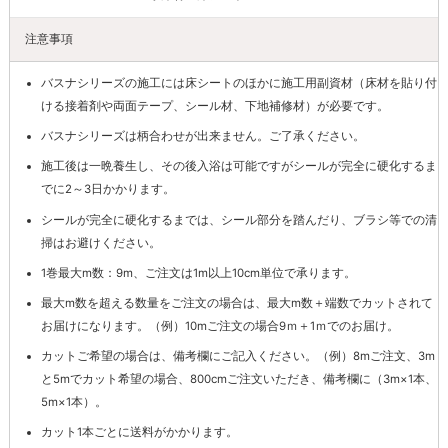
注意事項
バスナシリーズの施工には床シートのほかに施工用副資材（床材を貼り付
ける接着剤や両面テープ、シール材、下地補修材）が必要です。
バスナシリーズは柄合わせが出来ません。ご了承ください。
施工後は一晩養生し、その後入浴は可能ですがシールが完全に硬化するま
でに2～3日かかります。
シールが完全に硬化するまでは、シール部分を踏んだり、ブラシ等での清
掃はお避けください。
1巻最大m数：9m、ご注文は1m以上10cm単位で承ります。
最大m数を超える数量をご注文の場合は、最大m数＋端数でカットされて
お届けになります。（例）10mご注文の場合9ｍ＋1ｍでのお届け。
カットご希望の場合は、備考欄にご記入ください。（例）8mご注文、3m
と5mでカット希望の場合、800cmご注文いただき、備考欄に（3m×1本、
5m×1本）。
カット1本ごとに送料がかかります。