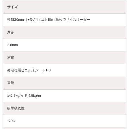
サイズ
幅1820mm（※長さ1m以上10cm単位でサイズオーダー
厚み
2.8mm
材質
発泡複層ビニル床シート HS
重量
約2.5kg/㎡ 約4.5kg/m
衝撃吸収性
129G