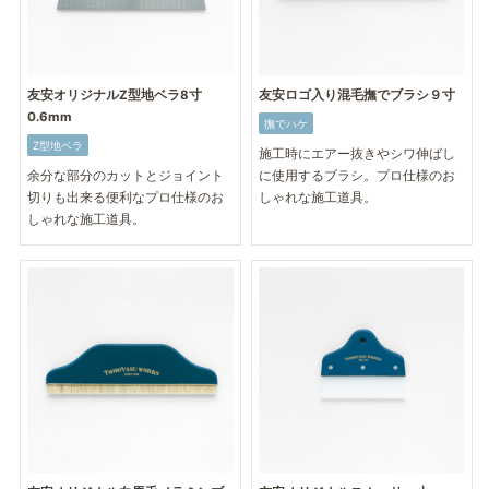
友安オリジナルZ型地ベラ8寸
友安ロゴ入り混毛撫でブラシ９寸
0.6mm
撫でハケ
Z型地ベラ
施工時にエアー抜きやシワ伸ばし
余分な部分のカットとジョイント
に使用するブラシ。プロ仕様のお
切りも出来る便利なプロ仕様のお
しゃれな施工道具。
しゃれな施工道具。