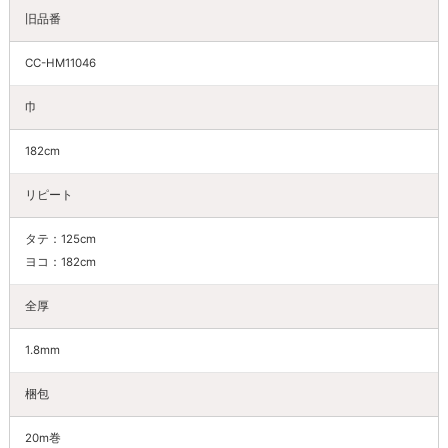
旧品番
CC-HM11046
巾
182cm
リピート
タテ：125cm
ヨコ：182cm
全厚
1.8mm
梱包
20m巻