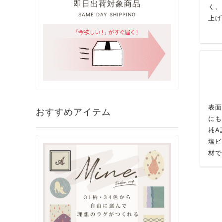
即日出荷対象商品
く、
SAME DAY SHIPPING
上げ
表面
おすすめアイテム
にも
耗A
塩ビ
材で