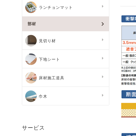
ランチョンマット
部材
見切り材
下地シート
床材施工道具
巾木
サービス