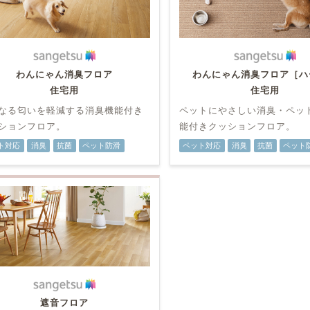
わんにゃん消臭フロア
わんにゃん消臭フロア［ハ
住宅用
住宅用
なる匂いを軽減する消臭機能付き
ペットにやさしい消臭・ペッ
ションフロア。
能付きクッションフロア。
ト対応
消臭
抗菌
ペット防滑
ペット対応
消臭
抗菌
ペット
遮音フロア