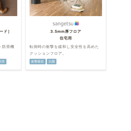
ード］
3.5mm厚フロア
住宅用
ト防滑機
転倒時の衝撃を緩和し安全性を高めた
クッションフロア。
防滑
衝撃吸収
抗菌