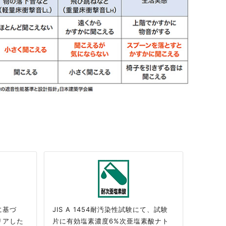
果に基づ
JIS A 1454耐汚染性試験にて、試験
リアした
片に有効塩素濃度6%次亜塩素酸ナト