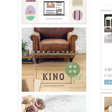
土足
にも
土足