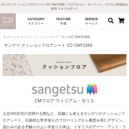
サンゲツ クッションフロアシート CC-CM12289｜フロアタイル・カーペット・ラグなど床用品の
販売 スタイルダート
CATEGORY
FEATURE
SERVICE
カテゴリー
特集
サービス
ホーム
サンゲツ クッションフロア一覧
CC-CM12289
サンゲツ クッションフロアシート CC-CM12289
CMフロア ウィリアム・モリス
土足OK!住宅の玄関や土間など、店舗にも使えるサンゲツのクッションフ
ロアシート。伝統的な寄木張りのフローリングから着想を得たデザイン。
温かみのある手触りのよい木造りの床は、イギリスのアーツ・アンド・ク