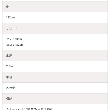
巾
182cm
リピート
タテ：91cm
ヨコ：182cm
全厚
2.3mm
梱包
20m巻
機能
さらっと仕上げ/抗菌/耐次亜塩素酸