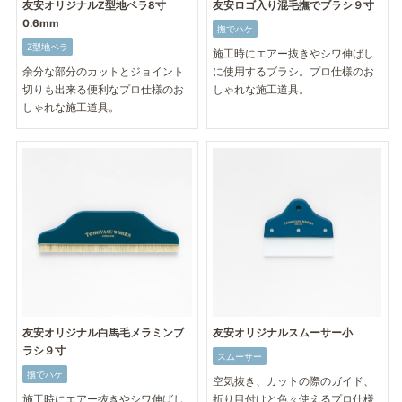
友安オリジナルZ型地ベラ8寸
友安ロゴ入り混毛撫でブラシ９寸
0.6mm
撫でハケ
Z型地ベラ
施工時にエアー抜きやシワ伸ばし
余分な部分のカットとジョイント
に使用するブラシ。プロ仕様のお
切りも出来る便利なプロ仕様のお
しゃれな施工道具。
しゃれな施工道具。
友安オリジナル白馬毛メラミンブ
友安オリジナルスムーサー小
ラシ９寸
スムーサー
撫でハケ
空気抜き、カットの際のガイド、
施工時にエアー抜きやシワ伸ばし
折り目付けと色々使えるプロ仕様