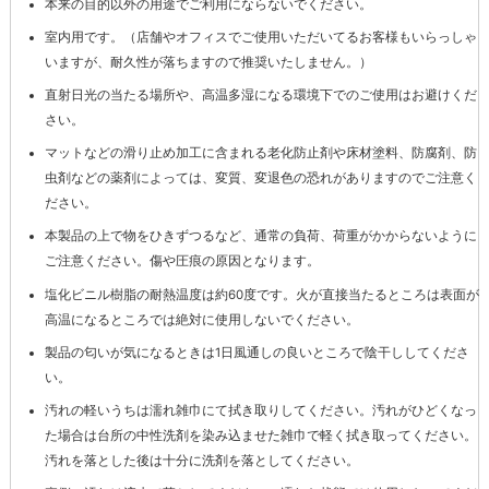
本来の目的以外の用途でご利用にならないでください。
室内用です。（店舗やオフィスでご使用いただいてるお客様もいらっしゃ
いますが、耐久性が落ちますので推奨いたしません。）
直射日光の当たる場所や、高温多湿になる環境下でのご使用はお避けくだ
さい。
マットなどの滑り止め加工に含まれる老化防止剤や床材塗料、防腐剤、防
虫剤などの薬剤によっては、変質、変退色の恐れがありますのでご注意く
ださい。
本製品の上で物をひきずつるなど、通常の負荷、荷重がかからないように
ご注意ください。傷や圧痕の原因となります。
塩化ビニル樹脂の耐熱温度は約60度です。火が直接当たるところは表面が
高温になるところでは絶対に使用しないでください。
製品の匂いが気になるときは1日風通しの良いところで陰干ししてくださ
い。
汚れの軽いうちは濡れ雑巾にて拭き取りしてください。汚れがひどくなっ
た場合は台所の中性洗剤を染み込ませた雑巾で軽く拭き取ってください。
汚れを落とした後は十分に洗剤を落としてください。