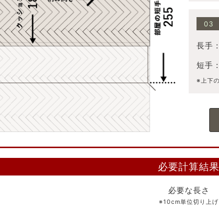
03
長手
短手
※上下
必要計算結
必要な長さ
※10cm単位切り上げ