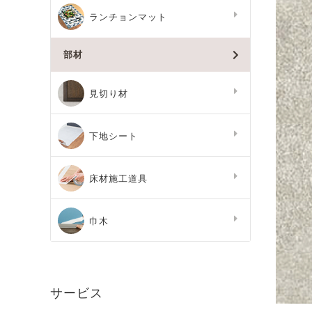
ランチョンマット
部材
見切り材
下地シート
床材施工道具
巾木
サービス