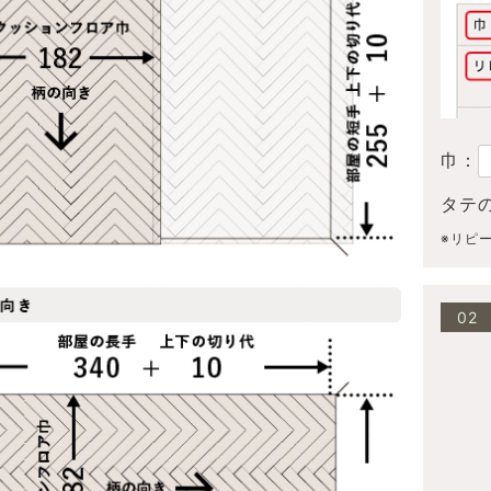
巾：
タテ
※リピ
02