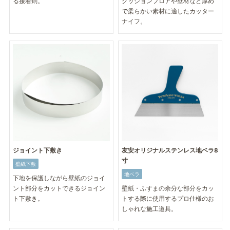
る接着剤。
クッションフロアや壁材など厚め
で柔らかい素材に適したカッター
ナイフ。
ジョイント下敷き
友安オリジナルステンレス地ベラ8
寸
壁紙下敷
地ベラ
下地を保護しながら壁紙のジョイ
ント部分をカットできるジョイン
壁紙・ふすまの余分な部分をカッ
ト下敷き。
トする際に使用するプロ仕様のお
しゃれな施工道具。