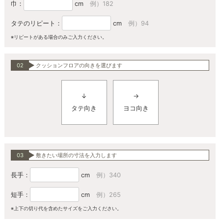
巾：
cm
例）182
タテのリピート：
cm
例）94
※リピートがある場合のみご入力ください。
02
クッションフロアの向きを選びます
↓
→
タテ向き
ヨコ向き
03
敷きたい場所の寸法を入力します
長手：
cm
例）340
短手：
cm
例）265
※上下の切り代を含めたサイズをご入力ください。