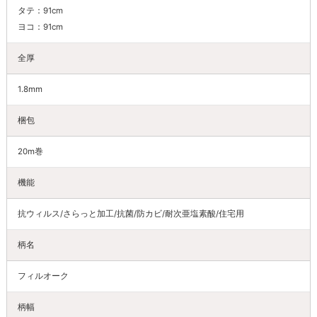
タテ：91cm
ヨコ：91cm
全厚
1.8mm
梱包
20m巻
機能
抗ウィルス/さらっと加工/抗菌/防カビ/耐次亜塩素酸/住宅用
柄名
フィルオーク
柄幅