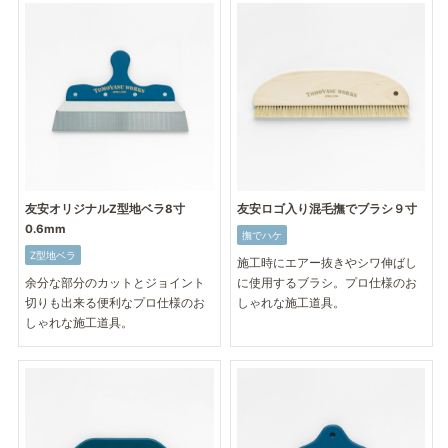
友安オリジナルZ型地ベラ8寸
友安ロゴ入り混毛撫でブラシ９寸
0.6mm
撫でハケ
Z型地ベラ
施工時にエアー抜きやシワ伸ばし
余分な部分のカットとジョイント
に使用するブラシ。プロ仕様のお
切りも出来る便利なプロ仕様のお
しゃれな施工道具。
しゃれな施工道具。