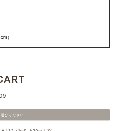
CART
09
お選びください
位 ￥432（1m以上20mまで）