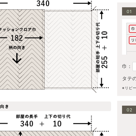
01
巾：
タテ
※リピ
02