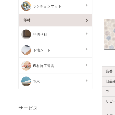
ランチョンマット
部材
見切り材
下地シート
床材施工道具
品番
旧品
巾木
巾
リピ
サービス