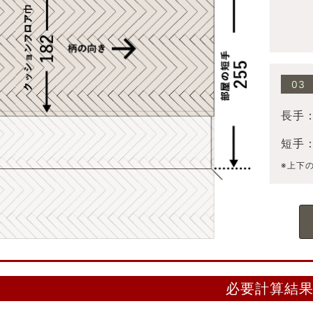
03
長手
短手
※上下
必要計算結