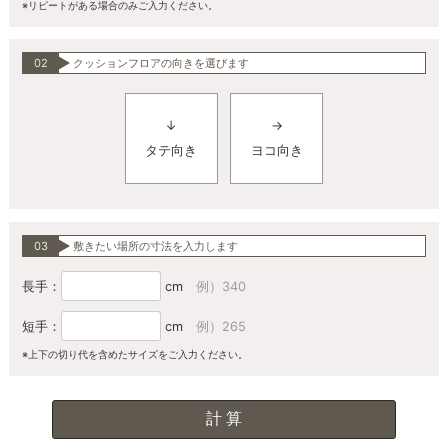
※リピートがある場合のみご入力ください。
02
クッションフロアの向きを選びます
↓
→
タテ向き
ヨコ向き
03
敷きたい場所の寸法を入力します
長手：
cm
例）340
短手：
cm
例）265
※上下の切り代を含めたサイズをご入力ください。