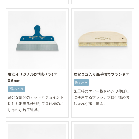
友安オリジナルZ型地ベラ8寸
友安ロゴ入り混毛撫でブラシ９寸
0.6mm
撫でハケ
Z型地ベラ
施工時にエアー抜きやシワ伸ばし
余分な部分のカットとジョイント
に使用するブラシ。プロ仕様のお
切りも出来る便利なプロ仕様のお
しゃれな施工道具。
しゃれな施工道具。