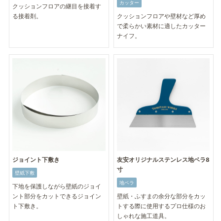
カッター
クッションフロアの継目を接着す
る接着剤。
クッションフロアや壁材など厚め
で柔らかい素材に適したカッター
ナイフ。
ジョイント下敷き
友安オリジナルステンレス地ベラ8
寸
壁紙下敷
地ベラ
下地を保護しながら壁紙のジョイ
ント部分をカットできるジョイン
壁紙・ふすまの余分な部分をカッ
ト下敷き。
トする際に使用するプロ仕様のお
しゃれな施工道具。