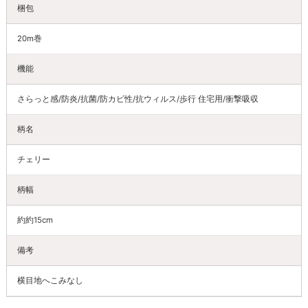
梱包
20m巻
機能
さらっと感/防炎/抗菌/防カビ性/抗ウィルス/歩行 住宅用/衝撃吸収
柄名
チェリー
柄幅
約約15cm
備考
横目地へこみなし