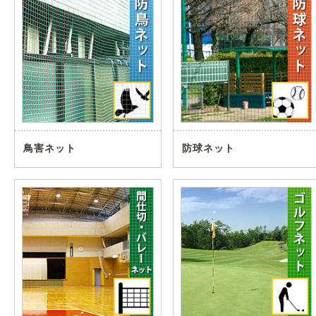
鳥害ネット
防球ネット